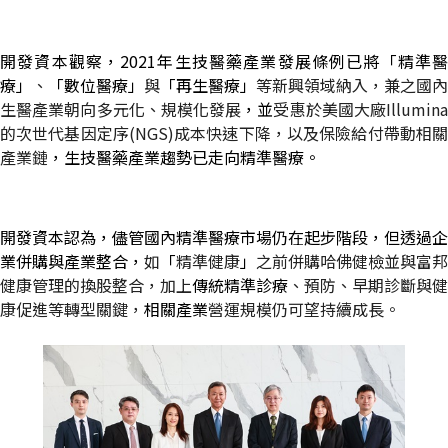
開發資本觀察，
2021
年生技醫藥產業發展條例已將「精準
療」
、
「數位醫療」
與
「再生醫療」
等新興領域納入，兼之國內
生醫產業朝向多元化、規模化發展
，並
受惠於美國大廠
Illumin
的次世代基因定序
(NGS)
成本快速下降，以及保險給付帶動相
產業鏈
，生技醫藥產業趨勢已走向精準醫療。
開發資本認為，儘管國內精準醫療市場仍在起步階段，但透過企
業併購與產業整合，
如
「
精準健康
」
之前併購哈佛健檢並與富邦
健康管理的換股整合，加上
傳統精準診療
、預防、早期診斷與健
康促進等轉型關鍵，
相關產業
營運規模仍可望持續成長。