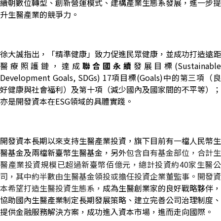
續朝數位轉型、創新營運模式、建構產業生態系發展，進一步提
升生醫產業的競爭力。
徐大誠指出，「精準健康」致力促進民眾健康，並成功打造遠距
醫療照護鏈，達成
聯合國永續
發展目標
(Sustainabl
Development Goals, SDGs) 17
項目標
(Goals)
中的第三項（
好健康與社會福利）及第十項（減少國內及國家間的不平等）；
亦是開發資本在
ESG
領域的具體實踐。
開發資本長期以來支持生醫產業投資，旗下目前有一檔人民幣生
醫基金及兩檔新臺幣生醫基金，另外
包含自有基金部位，合計生
醫產業投資規模已超過新臺幣佰億元，總計投資約
40
家生醫
司，其中約半數由生醫基金領投或擔任投資企業董監事。開發資
本希望打造生醫投資生態系，
成為生醫創業家的良好戰略夥伴，
協助國內生醫產業制定長期發展策略、建立完善公司治理制度、
提供金融服務解決方案，成功進入資本市場，進而走向國際。