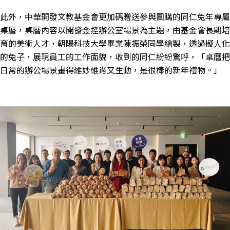
此外，中華開發文教基金會更加碼贈送參與團購的同仁兔年專屬
桌曆，桌曆內容以開發金控辦公室場景為主題，由基金會長期培
育的美術人才，朝陽科技大學畢業陳振榮同學繪製，透過擬人化
的兔子，展現員工的工作面貌，收到的同仁紛紛驚呼，「桌曆把
日常的辦公場景畫得維妙維肖又生動，是很棒的新年禮物。」