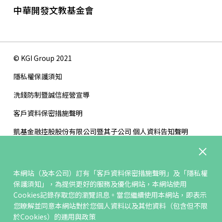
中華開發文教基金會
© KGI Group 2021
隱私權保護須知
洗錢防制暨誠信經營宣導
客戶資料保密措施聲明
凱基金融控股股份有限公司暨其子公司 個人資料告知聲明
版權聲明
網站地圖
本網站（及本公司）訂有「客戶資料保密措施聲明」及「隱私權
保護須知」，為提供更好的服務及優化網站，本網站使用
聯絡我們
Cookies記錄存取您的瀏覽訊息。當您繼續使用本網站，即表示
檢舉管道
您瞭解並同意本網站對於您個人資料以及其他資料（包含但不限
於Cookies）的運用與政策