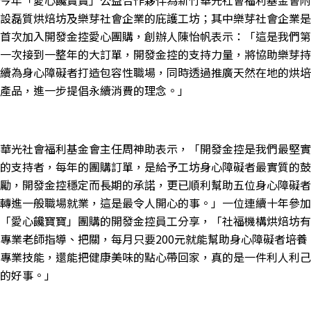
今年「愛心饞寶寶」公益合作夥伴為新竹華光社會福利基金會附
設磊質烘焙坊及樂芽社會企業的庇護工坊；其中樂芽社會企業是
首次加入開發金控愛心團購，創辦人陳怡帆表示：「這是我們第
一次接到一整年的大訂單，開發金控的支持力量，將協助樂芽持
續為身心障礙者打造包容性職場，同時透過推廣天然在地的烘培
產品，進一步提倡永續消費的理念。」
華光社會福利基金會主任周神助表示，「開發金控是我們最堅實
的支持者，每年的團購訂單，是給予工坊身心障礙者最實質的鼓
勵，開發金控穩定而長期的承諾，更已順利幫助五位身心障礙者
轉進一般職場就業，這是最令人開心的事。」一位連續十年參加
「愛心饞寶寶」團購的開發金控員工分享，「社福機構烘焙坊有
專業老師指導、把關，每月只要
200
元就能幫助身心障礙者培養
專業技能，還能把健康美味的點心帶回家，真的是一件利人利己
的好事
。」