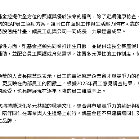
基金控提供全方位的照護與優於法令的福利，除了定期健康檢查
詢的EAP員工協助方案，讓同仁在面對工作與生活壓力時有可靠的
持股信託計畫，讓員工能與公司一同成長，共享經營成果。
彈性方面，凱基金控領先同業推出生日假，並提供延長全薪產假1
補助，並配合員工照護或育兒需求，建置多元彈性的工作制度，
領獎的人資長陳慧珠表示，員工的幸福感是企業留才與競爭力的
更反映在內部員工的回饋上。根據2025年員工意見調查結果，
向感受，也具體展現在逐年下降的員工離職率上。
來將持續深化多元共融的職場文化，結合具市場競爭力的薪酬與
，陪伴同仁在專業與人生道路上前行。凱基金控不只建構讓同仁
主品牌。