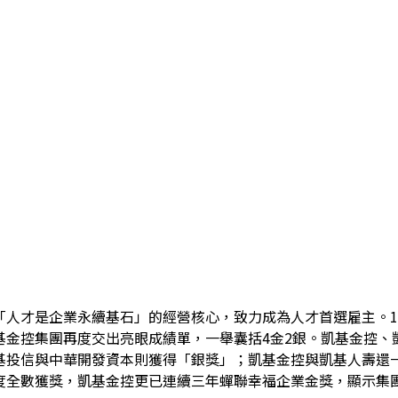
人才是企業永續基石」的經營核心，致力成為人才首選雇主。111
基金控集團再度交出亮眼成績單，一舉囊括4金2銀。凱基金控、
基投信與中華開發資本則獲得「銀獎」；凱基金控與凱基人壽還一
度全數獲獎，凱基金控更已連續三年蟬聯幸福企業金獎，顯示集