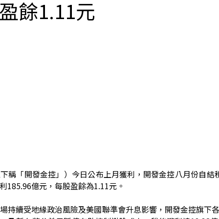
盈餘1.11元
以下稱「開發金控」）今日公布上月獲利，開發金控八月份自結
利
185.96
億元，每股盈餘為
1.11
元。
場持續受地緣政治風險及美國聯準會升息影響，開發金控旗下