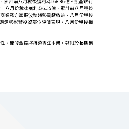
，累計前八月稅後獲利為
168.96
億。凱基銀行
注，八月份稅後獲利為
6.55
億，累計前八月稅後
衍商業務亦掌握波動趨勢貢獻收益，八月份稅後
盪走勢影響投資部位評價表現，八月份稅後損
定性。開發金控將持續專注本業，著眼於長期業