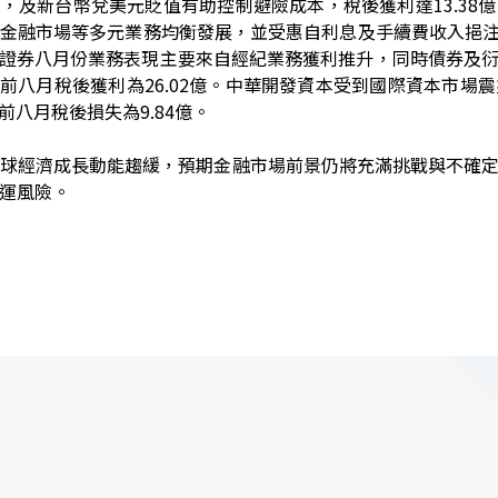
下，及新台幣兌美元貶值有助控制避險成本，稅後獲利達
13.38
億
金融市場等多元業務均衡發展，並受惠自利息及手續費收入挹
證券八月份業務表現主要來自經紀業務獲利推升，同時債券及
前八月稅後獲利為
26.02
億。中華開發資本受到國際資本市場震
前八月稅後損失為
9.84
億。
球經濟成長動能趨緩，預期金融市場前景仍將充滿挑戰與不確
運風險。