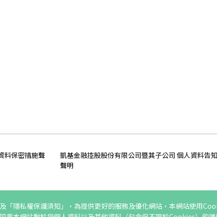
資料保密措施聲
凱基金融控股股份有限公司暨其子公司 個人資料告
聲明
「隱私權保護須知」，為提供更好的服務及優化網站，本網站使用Cook
以上最新版本
意本網站對於您個人資料以及其他資料（包含但不限於Cookies）的