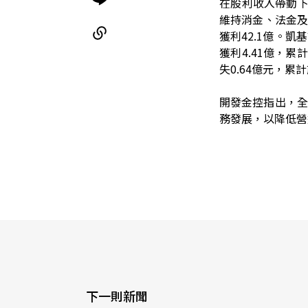
在股利收入帶動
維持消金、法金及
獲利
42.1
億。凱基
獲利
4.41
億，累計
失
0.64
億元，累計
開發金控指出，全
務發展，以降低營
下一則新聞