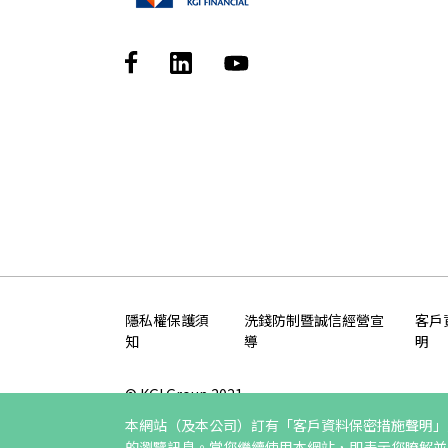
隱私權保護須
洗錢防制暨誠信經營宣
客戶
知
導
明
© KGI Group 2021
本網站（及本公司）訂有「客戶資料保密措施聲明」及
建議瀏覽器 Edge、Chrome、Safari、Firefox 
的瀏覽訊息。當您繼續使用本網站，即表示您瞭解並同