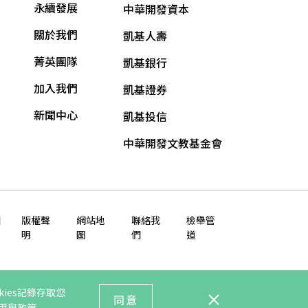
永續發展
中華開發資本
關於我們
凱基人壽
菁英團隊
凱基銀行
加入我們
凱基證券
新聞中心
凱基投信
中華開發文教基金會
知
版權聲
網站地
聯絡我
檢舉管
明
圖
們
道
ies記錄存取您
同意
運用與政策