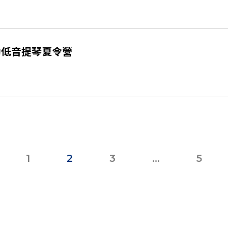
助低音提琴夏令營
1
2
3
...
5