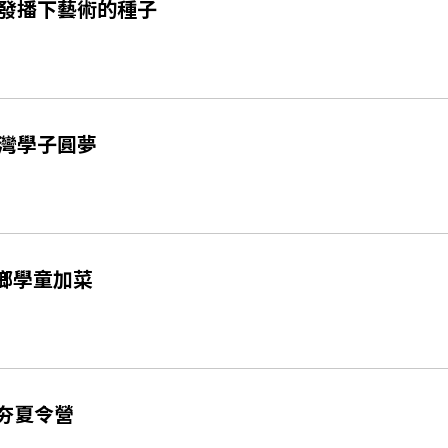
發播下藝術的種子
灣學子圓夢
鄉學童加菜
夯夏令營