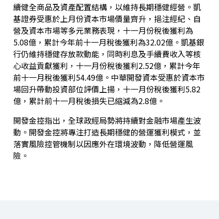
續健全商品及資產配置結構，以維持長期穩健經營。凱
基證券受惠於上月份資本市場價量齊升，挹注經紀、自
營及資本市場等多元業務表現，十一月份稅後獲利為
5.08
億，累計今年前十一月稅後獲利為
32.02
億。凱基銀
行仍維持穩健存放款動能，同時利息及手續費收入等核
心收益貢獻獲利，十一月份稅後獲利
2.52
億，累計今年
前十一月稅後獲利
54.49
億。中華開發資本受惠於資本市
場回升帶動投資部位評價上揚，十一月份稅後獲利
5.82
億，累計前十一月稅後損失已縮減為
2.8
億。
開發金控指出
，全球政經局勢將持續對金融市場產生波
動。
開發金控將專注打造長期穩健的營運獲利模式，並
落實風險控管機制以因應外在環境波動，降低營運風
險。