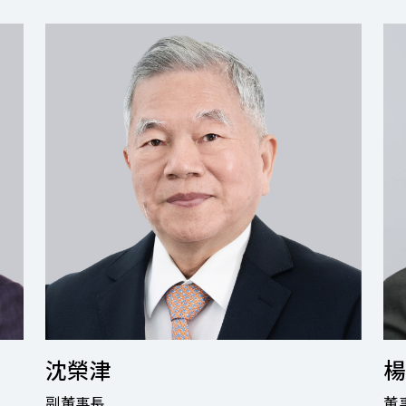
沈榮津
楊
副董事長
董