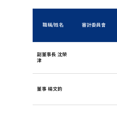
職稱/姓名
審計委員會
副董事長 沈榮
津
董事 楊文鈞