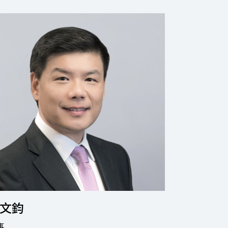
文鈞
邱德馨
事
董事