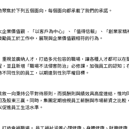
動聚焦於下列五個面向，每個面向都承載了我們的承諾。
大企業價值觀 - 「以客戶為中心」、「值得信賴」、「創業家
鼓勵員工於工作中，展現與企業價值觀相符的行為。
，重視並廣納人才，打造多元包容的職場，讓各種人才都可以在凱
程，並且新增「職場不法侵害防治」必修課，加強員工的認知；
待不同性別的員工，以期達到性別平權目標。
核敘一向秉持公平對待原則，而獎酬則與績效具高度連結，惟均
司及股東三贏。同時，集團定期檢視員工薪酬與市場薪資之比較
以促進員工生活水準。
，打造幸福職場。 員工福祉涵蓋心理健康、身體健康、財務健康