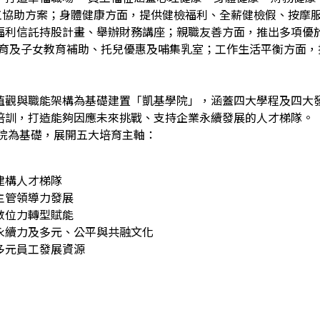
員工協助方案；身體健康方面，提供健檢福利、全薪健檢假、按摩
福利信託持股計畫、舉辦財務講座；親職友善方面，推出多項優於
生育及子女教育補助、托兒優惠及哺集乳室；工作生活平衡方面
值觀與職能架構為基礎建置「凱基學院」，涵蓋四大學程及四大
培訓，打造能夠因應未來挑戰、支持企業永續發展的人才梯隊。
學院為基礎，展開五大培育主軸：
建構人才梯隊
主管領導力發展
數位力轉型賦能
永續力及多元、公平與共融文化
多元員工發展資源