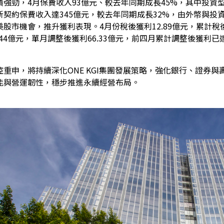
績強勁，4月保費收入93億元、較去年同期成長45%，其中投資
新契約保費收入達345億元，較去年同期成長32%，由外幣與投
股市機會，推升獲利表現。4月份稅後獲利12.89億元，累計稅後獲
44億元，單月調整後獲利66.33億元，前四月累計調整後獲利已達
重申，將持續深化ONE KGI集團發展策略，強化銀行、證券
能與營運韌性，穩步推進永續經營布局。