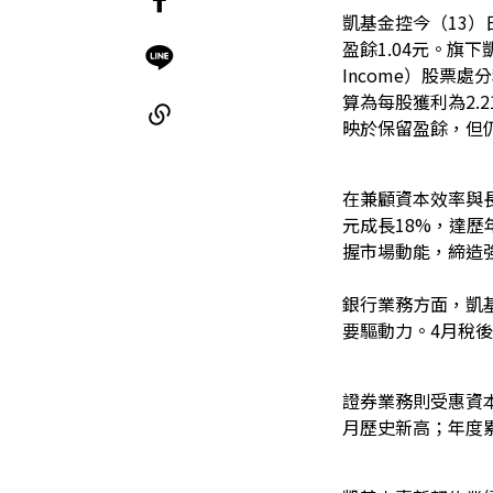
凱基金控今（13）
盈餘1.04元。旗下凱基
Income）股票處
算為每股獲利為2.
映於保留盈餘，但
在兼顧資本效率與長
元成長18%，達
握市場動能，締造
銀行業務方面，凱
要驅動力。4月稅後
證券業務則受惠資
月歷史新高；年度累