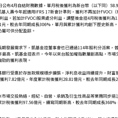
日公布4月自結財務數據，單月稅後獲利為新台幣（以下同）58.9
人壽今年起適用IFRS 17新會計準則，獲利不再加計FVOCI（Fair Value
分利益。若加計FVOCI股票處分利益，調整後金控4月稅後獲利為11
21元，較去年同期成長306%，單月與累計獲利均創下歷史新高。
仍屬可供分配盈餘。
期發展需求下，凱基金控董事會也已通過114年股利分派案，普通
歷年最高。凱基金控表示，今年以來台股加權指數屢創高點，市場
強勁的獲利表現。
基銀行受惠於存放款規模穩步擴張，淨利息收益持續提升，財富
獲利7.82億元，年度累計稅後獲利28.81億元，較去年同期成長
本市場交投熱絡，經紀、自營、承銷及衍生性商品等業務同步挹注收
計稅後獲利97.56億元，續寫同期新高，較去年同期成長368