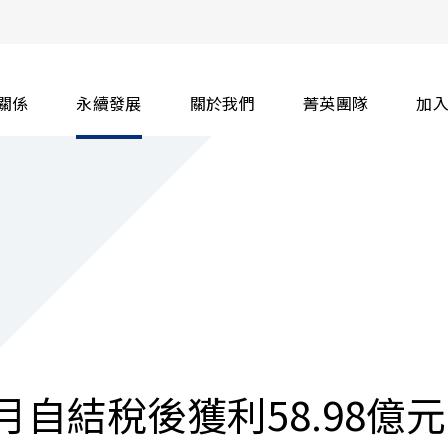
關係
永續發展
關於我們
菁英團隊
加
4月自結稅後獲利58.98億