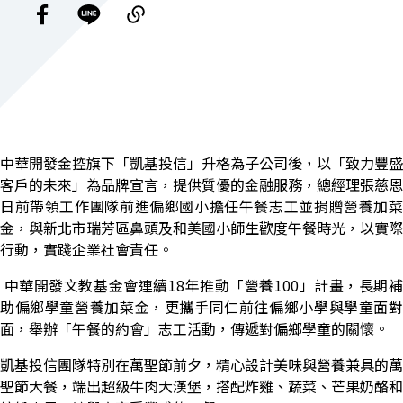
中華開發金控旗下「凱基投信」升格為子公司後，以「致力豐盛
客戶的未來」為品牌宣言，提供質優的金融服務，總經理張慈恩
日前帶領工作團隊前進偏鄉國小擔任午餐志工並捐贈營養加菜
金，與新北市瑞芳區鼻頭及和美國小師生歡度午餐時光，以實際
行動，實踐企業社會責任
。
中華開發文教基金會連續18年推動「營養100」計畫，長期
助偏鄉學童營養加菜金，更攜手同仁前往偏鄉小學與學童面對
面，舉辦「午餐的約會」志工活動，傳遞對偏鄉學童的關懷。
凱基投信團隊特別在萬聖節前夕，精心設計美味與營養兼具的萬
聖節大餐，端出超級牛肉大漢堡，搭配炸雞、蔬菜、芒果奶酪和