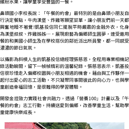
繽紛水果，讓學童享受豐盛的一餐。
鼻頭國小李校長說：「午餐的約會」最特別的是由鼻頭小朋友自
行決定餐點，牛肉漢堡、炸雞等願望菜單，讓小朋友們前一天都
興奮地睡不著覺!凱基投信同仁擺脫平時嚴肅的金融外衣，化身
為漢堡叔叔、炸雞姊姊…，展現廚藝為偏鄉師生圓夢，連受邀用
餐的和美國小師生及在學校搭伙的鄰近派出所員警，都一同感受
濃濃的節日氣氛。
以攝影為斜槓人生的凱基投信總經理張慈恩
，
全程用專業相機記
錄活動瞬間，留下一幀幀精彩的溫馨紀錄。張慈恩表示，凱基投
信很珍惜走入偏鄉校園與小朋友相遇的機會，藉由與工作夥伴一
起付出愛心的志工活動，不只凝聚同事間彼此的向心力，也與學
童創造幸福回憶，是很難得的學習體驗。
開發金控致力實踐社會共融力，透過「營養
100
」計畫以及「
餐的約會」志工行動，持續送愛到偏鄉，改善學童生活，幫助學
童健康快樂成長。