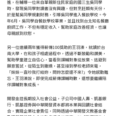
進，在輔導一位來自單親新住民家庭的國三生吳同學
時，發現吳同學對讀書沒有興趣，但對烹飪頗有天份，
於是幫吳同學規劃財務，引導吳同學進入餐飲學校。今
年6月，吳同學自餐飲學校畢業，並且找到台北知名餐廳
廚師工作，不但有穩定收入，幫助家庭改善經濟，也讓
母親感到欣慰。
另一位連續兩年獲得薪傳100獎助的王羽溱，就讀於台
南大學，在和孩子相處過程中，透過不斷鼓勵和讚美，
幫助學童建立自信心，當看到課輔對象從放棄、逃避到
願意嘗試，從陌生到撒嬌，甚至接到學校老師來電，
「妹妹一直吵我打給妳，問妳怎麼還不來?」令她感動難
忘，王羽溱說，即使完成薪傳課輔時數，還想要繼續陪
伴課輔對象成長。
開發金控長期投入社會公益，子公司中國人壽、凱基銀
行、凱基證券與中華開發資本都將本業與回饋社會結
合，實踐企業社會責任，同時透過中華開發文教基金會