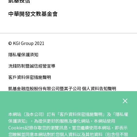
凱基投信
中華開發文教基金會
© KGI Group 2021
隱私權保護須知
洗錢防制暨誠信經營宣導
客戶資料保密措施聲明
凱基金融控股股份有限公司暨其子公司 個人資料告知聲明
版權聲明
網站地圖
本網站（及本公司）訂有「客戶資料保密措施聲明」及「隱私權
保護須知」，為提供更好的服務及優化網站，本網站使用
聯絡我們
Cookies記錄存取您的瀏覽訊息。當您繼續使用本網站，即表示
檢舉管道
您瞭解並同意本網站對於您個人資料以及其他資料（包含但不限