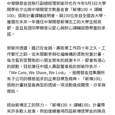
中華開發金控執行副總經理郭瑜玲也在今年9月5日大學
開學前夕出席中華開發文教基金會「薪傳100 × 課輔
100」獎助計畫課輔說明會，與100位來自全國各大學、
獲選在未來一年擔任中華開發薪傳志工的大學生相見
歡，並且見證同學願意以愛心與耐心課輔弱勢學童的承
諾。
郭瑜玲透露，雖已在金融、壽險業工作四十年之久，工
作繁忙之餘，從未間斷參與社福機構的資助兒童計畫，
每次看到受贊助的小朋友寄來的感謝卡片，都會有滿心
的感動。目前兼任中國人壽副董事長的郭瑜玲表示，
「We Care, We Share, We Link」，是開發金控集團所
有子公司的積極追求的企業目標及精神，「薪傳100」
獎助計畫就是最典型的透過一項活動達成關懷、分享與
連結。
經由薪傳志工的努力，「薪傳100 × 課輔100」計畫帶
來許多動人故事，例如連續獲得四屆薪傳獎學金的陳良