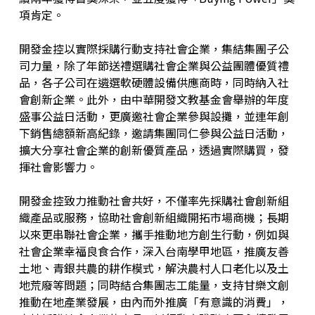
項肯定。
開發金控以實際採購行動支持社會企業，集結集團子公
司力量，除了年節送禮選購社會企業與公益團體優質禮
品，各子公司在遴選軟硬體設備供應商時，同時納入社
會創新企業。此外，由中華開發文教基金會舉辦的年度
盛事公益日活動，更廣邀社會企業參與設攤，並連年創
下銷售總額新高紀錄，邀請集團同仁參與公益日活動，
擴大分享社會企業的創新優質產品，透過實際購買，發
揮社會影響力。
開發金控致力推動社會共好，不僅率先採購社會創新組
織產品或服務，協助社會創新組織開拓市場商機；長期
以來更串聯社會企業，攜手推動地方創生行動，例如與
社會企業幸福良食合作，深入台南學甲地區，推廣友善
土地、青銀共農的耕作模式，解決農村人口老化以及土
地荒廢等問題；同時結合集團志工能量，支持甘樂文創
推動在地產業發展，由內而外推廣「有意識的消費」，