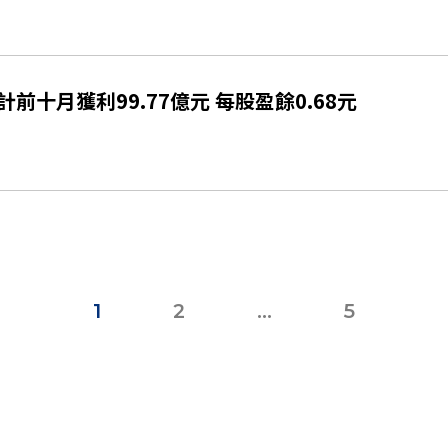
計前十月獲利99.77億元 每股盈餘0.68元
1
2
...
5